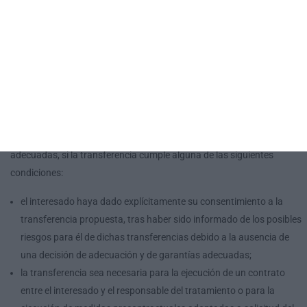
encargado del tratamiento en el tercer país de aplicar garantías
adecuadas, incluidas la relativas a los derechos de los interesados.
No obstante, lo anterior, tanto las normas corporativas vinculantes
como las cláusulas tipo adoptadas por una autoridad de control,
deben someterse al mecanismo de coherencia del artículo 63 del
RGPD (artículo 46 apartado 4 del RGPD).
En tercer lugar, y en ausencia de decisión adecuada o de garantías
adecuadas, si la transferencia cumple alguna de las siguientes
condiciones:
el interesado haya dado explícitamente su consentimiento a la
transferencia propuesta, tras haber sido informado de los posibles
riesgos para él de dichas transferencias debido a la ausencia de
una decisión de adecuación y de garantías adecuadas;
la transferencia sea necesaria para la ejecución de un contrato
entre el interesado y el responsable del tratamiento o para la