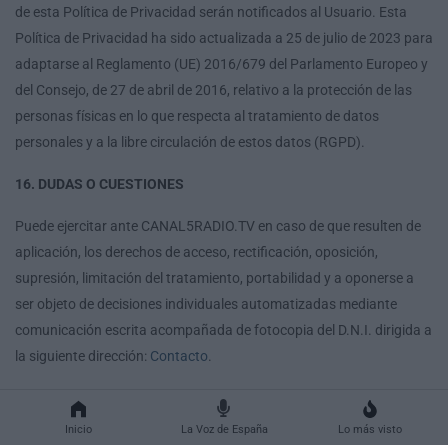
de esta Política de Privacidad serán notificados al Usuario. Esta
Política de Privacidad ha sido actualizada a 25 de julio de 2023 para
adaptarse al Reglamento (UE) 2016/679 del Parlamento Europeo y
del Consejo, de 27 de abril de 2016, relativo a la protección de las
personas físicas en lo que respecta al tratamiento de datos
personales y a la libre circulación de estos datos (RGPD).
16. DUDAS O CUESTIONES
Puede ejercitar ante CANAL5RADIO.TV en caso de que resulten de
aplicación, los derechos de acceso, rectificación, oposición,
supresión, limitación del tratamiento, portabilidad y a oponerse a
ser objeto de decisiones individuales automatizadas mediante
comunicación escrita acompañada de fotocopia del D.N.I. dirigida a
la siguiente dirección:
Contacto
.
Inicio
La Voz de España
Lo más visto