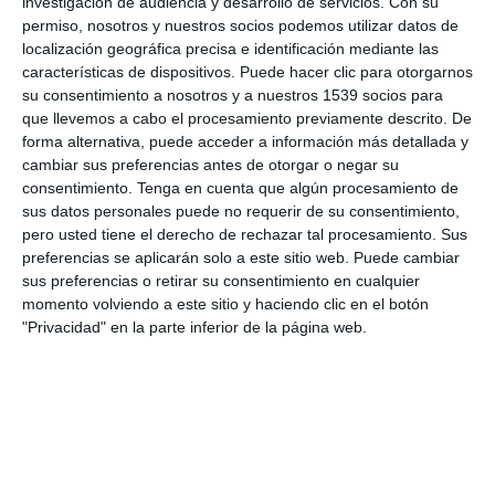
investigación de audiencia y desarrollo de servicios.
Con su
actividades de tratamiento efectuadas por cuenta del Responsable
permiso, nosotros y nuestros socios podemos utilizar datos de
del Tratamiento, que contenga:
localización geográfica precisa e identificación mediante las
características de dispositivos. Puede hacer clic para otorgarnos
El nombre y los datos de contacto del encargado o encargados y de
su consentimiento a nosotros y a nuestros 1539 socios para
cada responsable por cuenta del cual actúe el encargado y, en su
que llevemos a cabo el procesamiento previamente descrito. De
forma alternativa, puede acceder a información más detallada y
caso, del representante del responsable o del encargado y del
cambiar sus preferencias antes de otorgar o negar su
delegado de protección de datos.
consentimiento.
Tenga en cuenta que algún procesamiento de
sus datos personales puede no requerir de su consentimiento,
Las categorías de tratamientos efectuados por cuenta de cada
pero usted tiene el derecho de rechazar tal procesamiento. Sus
responsable.
preferencias se aplicarán solo a este sitio web. Puede cambiar
sus preferencias o retirar su consentimiento en cualquier
En su caso, las transferencias de datos personales a un tercer país
momento volviendo a este sitio y haciendo clic en el botón
u organización internacional, incluida la identificación de dicho
"Privacidad" en la parte inferior de la página web.
tercer país u organización internacional y, en el caso de las
transferencias indicadas en el artículo 49 apartado 1, párrafo
segundo del RGPD, la documentación de garantías adecuadas.
Una descripción general de las medidas técnicas y organizativas de
seguridad relativas a: