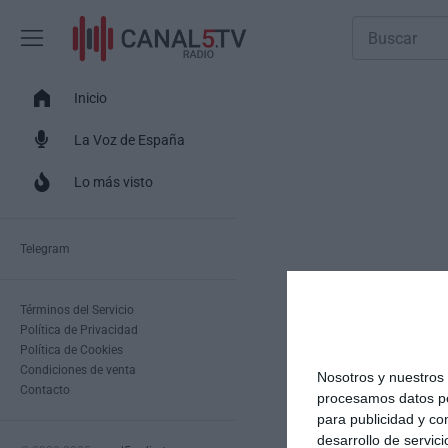
Inicio
La Voz de España
Lo más visto
Telegram
Términos del Servicio
Política de Privacidad
Política de Cookies
Condiciones de venta
Nosotros y nuestro
Contacto
procesamos datos per
para publicidad y co
desarrollo de servici