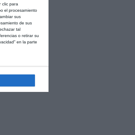
 clic para
bo el procesamiento
cambiar sus
esamiento de sus
echazar tal
erencias o retirar su
vacidad" en la parte