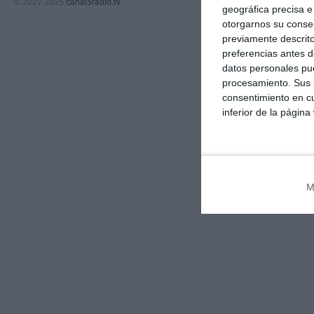
© 2022-2025
canal5radio.tv
geográfica precisa e 
otorgarnos su conse
previamente descrito
preferencias antes d
datos personales pue
procesamiento. Sus p
consentimiento en cu
inferior de la página
M