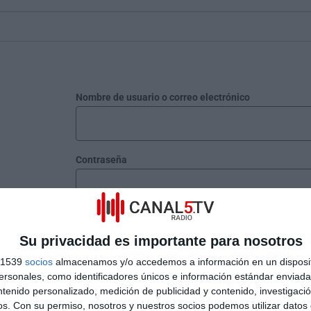
Nombre de usuario o correo electrónico
Contraseña
Recuérdame
Su privacidad es importante para nosotros
s 1539
socios
almacenamos y/o accedemos a información en un disposit
¿Has perdido tu contraseña?
sonales, como identificadores únicos e información estándar enviada 
ntenido personalizado, medición de publicidad y contenido, investigaci
os.
Con su permiso, nosotros y nuestros socios podemos utilizar datos 